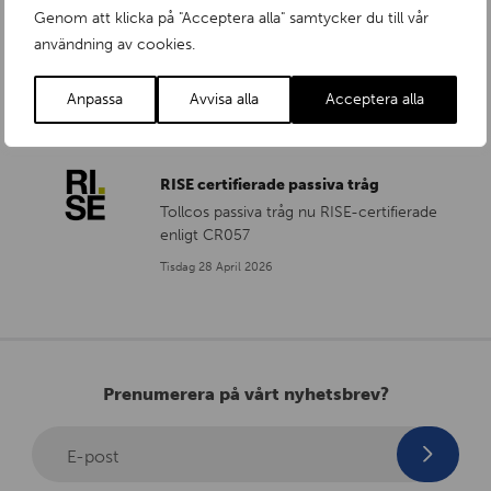
RISE certifierade insatser
Genom att klicka på "Acceptera alla" samtycker du till vår
Tollcos passiva tråg nu RISE-certifierade
användning av cookies.
enligt CR057
Torsdag 28 Maj 2026
Anpassa
Avvisa alla
Acceptera alla
RISE certifierade passiva tråg
Tollcos passiva tråg nu RISE-certifierade
enligt CR057
Tisdag 28 April 2026
Prenumerera på vårt nyhetsbrev?
E-post