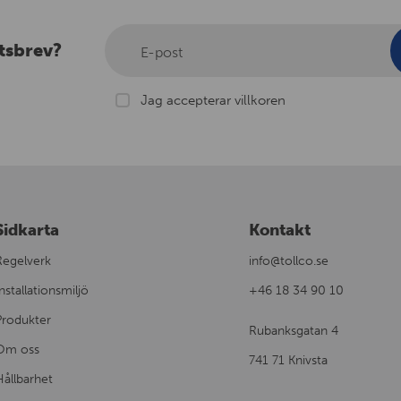
tsbrev?
E-post
Jag accepterar villkoren
Sidkarta
Kontakt
Regelverk
info@tollco.se
nstallationsmiljö
+46 18 34 90 10
Produkter
Rubanksgatan 4
Om oss
741 71 Knivsta
Hållbarhet