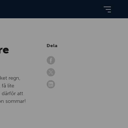
re
Dela
ket regn,
få lite
 därför att
skön sommar!