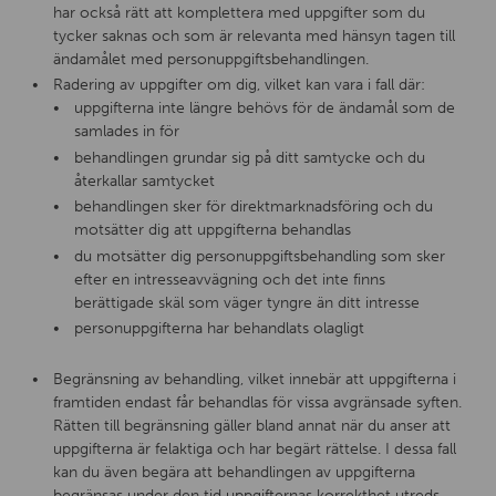
har också rätt att komplettera med uppgifter som du
tycker saknas och som är relevanta med hänsyn tagen till
ändamålet med personuppgiftsbehandlingen.
Radering av uppgifter om dig, vilket kan vara i fall där:
uppgifterna inte längre behövs för de ändamål som de
samlades in för
behandlingen grundar sig på ditt samtycke och du
återkallar samtycket
behandlingen sker för direktmarknadsföring och du
motsätter dig att uppgifterna behandlas
du motsätter dig personuppgiftsbehandling som sker
efter en intresseavvägning och det inte finns
berättigade skäl som väger tyngre än ditt intresse
personuppgifterna har behandlats olagligt
Begränsning av behandling, vilket innebär att uppgifterna i
framtiden endast får behandlas för vissa avgränsade syften.
Rätten till begränsning gäller bland annat när du anser att
uppgifterna är felaktiga och har begärt rättelse. I dessa fall
kan du även begära att behandlingen av uppgifterna
begränsas under den tid uppgifternas korrekthet utreds.