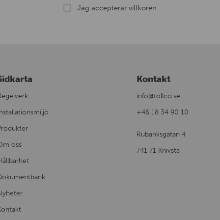
Jag accepterar villkoren
Sidkarta
Kontakt
Regelverk
info@tollco.se
nstallationsmiljö
+46 18 34 90 10
Produkter
Rubanksgatan 4
Om oss
741 71 Knivsta
Hållbarhet
Dokumentbank
Nyheter
Kontakt