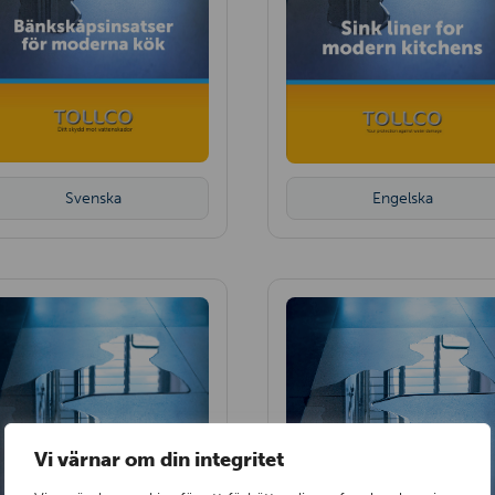
Svenska
Engelska
Vi värnar om din integritet