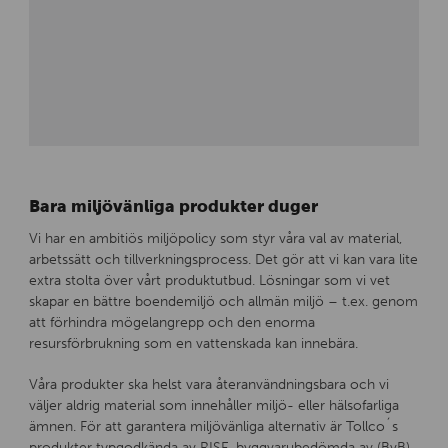
Bara miljövänliga produkter duger
Vi har en ambitiös miljöpolicy som styr våra val av material,
arbetssätt och tillverkningsprocess. Det gör att vi kan vara lite
extra stolta över vårt produktutbud. Lösningar som vi vet
skapar en bättre boendemiljö och allmän miljö – t.ex. genom
att förhindra mögelangrepp och den enorma
resursförbrukning som en vattenskada kan innebära.
Våra produkter ska helst vara återanvändningsbara och vi
väljer aldrig material som innehåller miljö- eller hälsofarliga
ämnen. För att garantera miljövänliga alternativ är Tollco´s
produkter typgodkända av RISE, byggvarubedömda av (BvB).