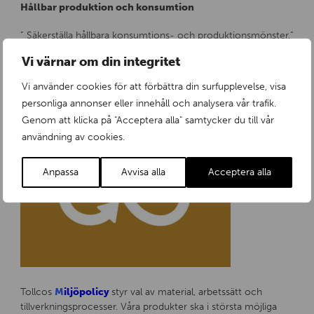
Hållbar produktion och konsumtion
” Säkerställa hållbara konsumtions- och produktionsmönster.”
Vi värnar om din integritet
Vi använder cookies för att förbättra din surfupplevelse, visa
personliga annonser eller innehåll och analysera vår trafik.
Genom att klicka på "Acceptera alla" samtycker du till vår
användning av cookies.
Anpassa
Avvisa alla
Acceptera alla
Tollcos
M
iljöpolicy
styr val av material, arbetssätt och
tillverkningsprocesser. Våra produkter ska i största möjliga