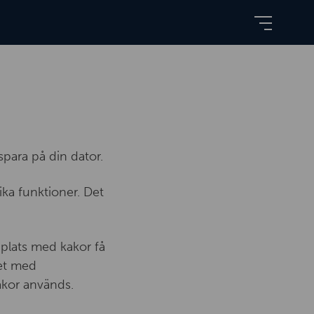
spara på din dator.
ika funktioner. Det
plats med kakor få
let med
akor används.