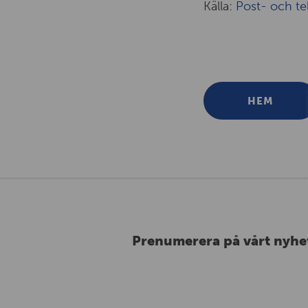
Källa:
Post- och te
HEM
Prenumerera på vårt nyhe