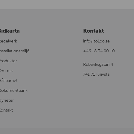
Sidkarta
Kontakt
Regelverk
info@tollco.se
nstallationsmiljö
+46 18 34 90 10
Produkter
Rubanksgatan 4
Om oss
741 71 Knivsta
Hållbarhet
Dokumentbank
Nyheter
Kontakt