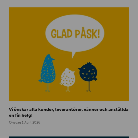
-
n
e
w
s
-
i
m
g
-
1
G
Vi önskar alla kunder, leverantörer, vänner och anställda
l
en fin helg!
a
Onsdag 1 April 2026
d
p
å