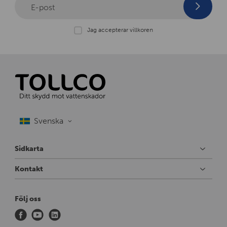
0
E-post
0
x
Jag accepterar villkoren
3
7
5
-
1
Sidkarta
Kontakt
Följ oss
f
y
l