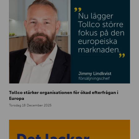
a
r
a
m
e
d
…
J
Tollco stärker organisationen för ökad efterfrågan i
i
Europa
m
Torsdag 18 December 2025
m
y
_
l
a
c