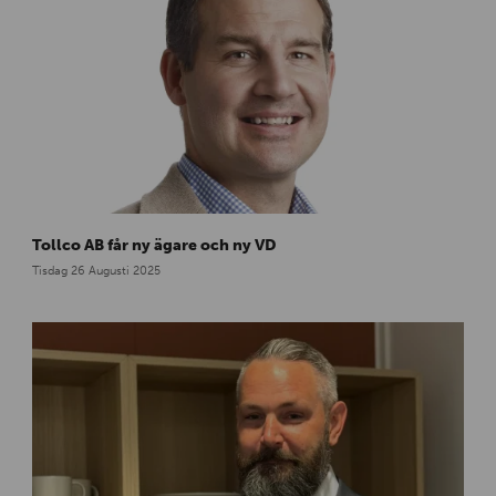
a
c
k
a
r
-
l
a
c
k
k
Tollco AB får ny ägare och ny VD
a
e
n
-
Tisdag 26 Augusti 2025
b
f
i
-
s
c
a
l
e