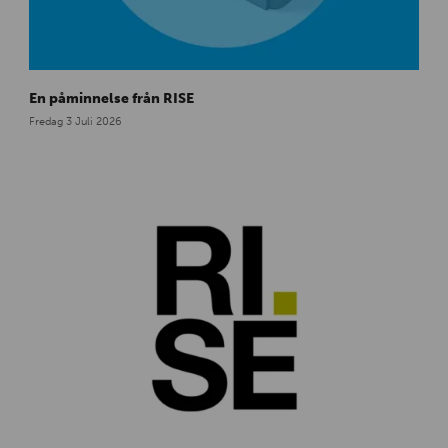
N
En påminnelse från RISE
e
w
Fredag 3 Juli 2026
s
_
2