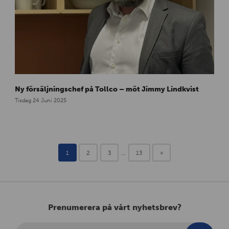
d
J
Ny försäljningschef på Tollco – möt Jimmy Lindkvist
i
m
Tisdag 24 Juni 2025
m
y
-
l
1
2
3
…
13
»
a
c
k
a
n
Prenumerera på vårt nyhetsbrev?
-
5