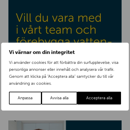
s
k
_
l
a
c
k
a
Vi värnar om din integritet
n
Vi använder cookies för att förbättra din surfupplevelse, visa
personliga annonser eller innehåll och analysera vår trafik.
Genom att klicka på "Acceptera alla" samtycker du till vår
användning av cookies.
V
Tollco befinner sig i en spännande tillväxtfas och
i
Anpassa
Avvisa alla
Acceptera alla
behöver nu stärka bolaget med tre nyckelpersoner.
l
Onsdag 25 Mars 2026
l
d
u
v