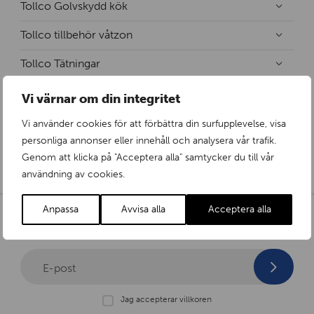
Tollco Golvskydd kök
Tollco tillbehör våtzon
Tollco Tätningar
Tollco Vattenlarm
Vi värnar om din integritet
Läckagebrytare
Vi använder cookies för att förbättra din surfupplevelse, visa
personliga annonser eller innehåll och analysera vår trafik.
Vattenbrytare
Genom att klicka på "Acceptera alla" samtycker du till vår
användning av cookies.
Anpassa
Avvisa alla
Acceptera alla
Prenumerera på vårt nyhetsbrev?
E-post
Jag accepterar villkoren