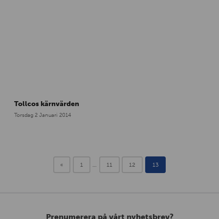
Tollcos kärnvärden
Torsdag 2 Januari 2014
«
1
…
11
12
13
Prenumerera på vårt nyhetsbrev?