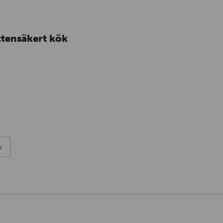
ttensäkert kök
a