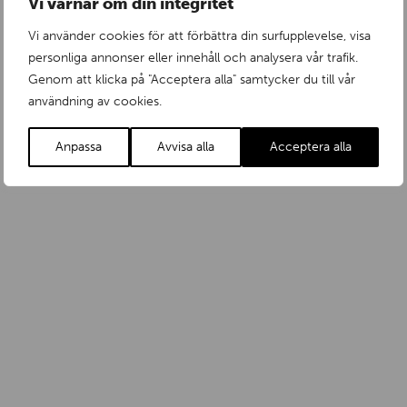
Vi värnar om din integritet
Vi använder cookies för att förbättra din surfupplevelse, visa
ISO uppföljningsrevision avklarad!
personliga annonser eller innehåll och analysera vår trafik.
Genom att klicka på "Acceptera alla" samtycker du till vår
Måndag 5 Maj 2014
användning av cookies.
Anpassa
Avvisa alla
Acceptera alla