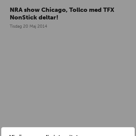
NRA show Chicago, Tollco med TFX
NonStick deltar!
Tisdag 20 Maj 2014