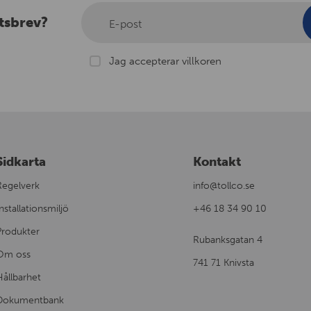
tsbrev?
E-post
Jag accepterar villkoren
Sidkarta
Kontakt
Regelverk
info@tollco.se
nstallationsmiljö
+46 18 34 90 10
Produkter
Rubanksgatan 4
Om oss
741 71 Knivsta
Hållbarhet
Dokumentbank