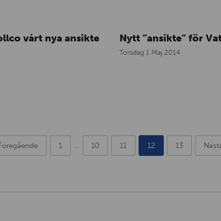
llco vårt nya ansikte
Nytt ”ansikte” för Va
Torsdag 1 Maj 2014
Föregående
1
…
10
11
12
13
Näst