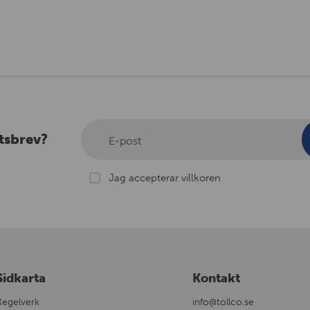
tsbrev?
E-post
Jag accepterar villkoren
Sidkarta
Kontakt
Regelverk
info@tollco.se