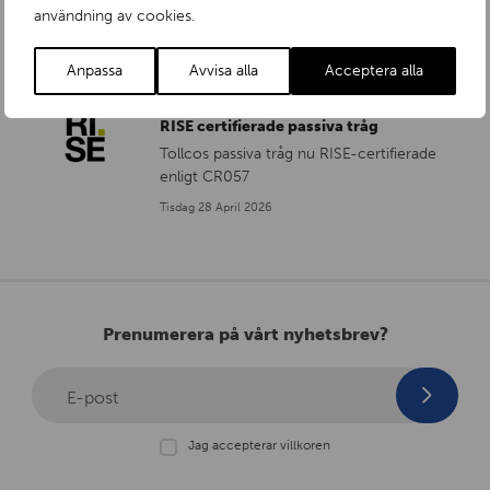
användning av cookies.
Torsdag 28 Maj 2026
Anpassa
Avvisa alla
Acceptera alla
RISE certifierade passiva tråg
Tollcos passiva tråg nu RISE-certifierade
enligt CR057
Tisdag 28 April 2026
Prenumerera på vårt nyhetsbrev?
E-post
Jag accepterar villkoren