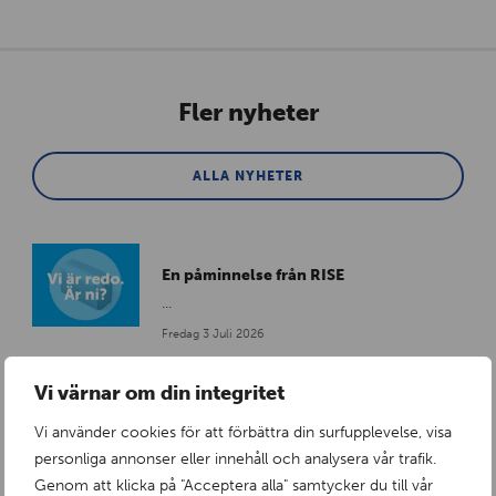
Fler nyheter
ALLA NYHETER
En påminnelse från RISE
...
Fredag 3 Juli 2026
Vi värnar om din integritet
Vi använder cookies för att förbättra din surfupplevelse, visa
RISE certifierade insatser
personliga annonser eller innehåll och analysera vår trafik.
Tollcos passiva tråg nu RISE-certifierade
Genom att klicka på "Acceptera alla" samtycker du till vår
enligt CR057