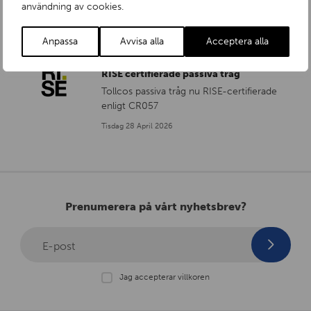
användning av cookies.
Torsdag 28 Maj 2026
Anpassa
Avvisa alla
Acceptera alla
RISE certifierade passiva tråg
Tollcos passiva tråg nu RISE-certifierade
enligt CR057
Tisdag 28 April 2026
Prenumerera på vårt nyhetsbrev?
E-post
Jag accepterar villkoren