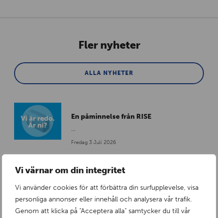
Fler nyheter
ALLA NYHETER
En påminnelse från RISE
...
Fredag 3 Juli 2026
Vi värnar om din integritet
Vi använder cookies för att förbättra din surfupplevelse, visa
RISE certifierade insatser
personliga annonser eller innehåll och analysera vår trafik.
Tollcos passiva tråg nu RISE-certifierade
enligt CR057
Genom att klicka på "Acceptera alla" samtycker du till vår