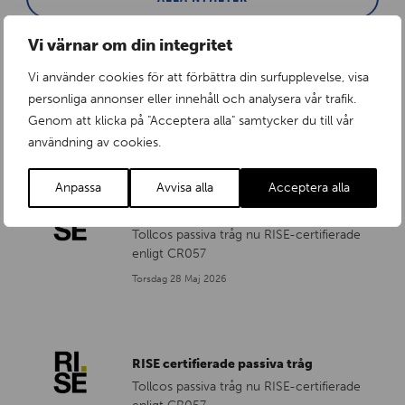
Vi värnar om din integritet
Vi använder cookies för att förbättra din surfupplevelse, visa
En påminnelse från RISE
personliga annonser eller innehåll och analysera vår trafik.
...
Genom att klicka på "Acceptera alla" samtycker du till vår
Fredag 3 Juli 2026
användning av cookies.
Anpassa
Avvisa alla
Acceptera alla
RISE certifierade insatser
Tollcos passiva tråg nu RISE-certifierade
enligt CR057
Torsdag 28 Maj 2026
RISE certifierade passiva tråg
Tollcos passiva tråg nu RISE-certifierade
enligt CR057