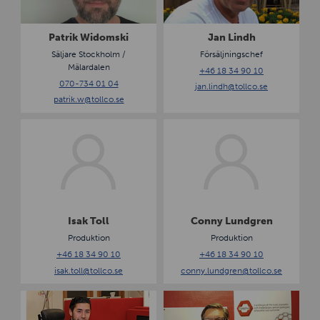
i
i
k
n
W
d
Patrik Widomski
Jan Lindh
i
h
Säljare Stockholm /
Försäljningschef
d
Mälardalen
+46 18 34 90 10
o
070-734 01 04
jan.lindh
@tollco.se
m
patrik.w
@tollco.se
s
k
I
C
i
s
o
a
n
k
n
T
y
o
L
l
u
Isak Toll
Conny Lundgren
l
n
Produktion
Produktion
d
+46 18 34 90 10
+46 18 34 90 10
g
isak.toll
@tollco.se
conny.lundgren
@tollco.se
r
e
J
P
n
o
e