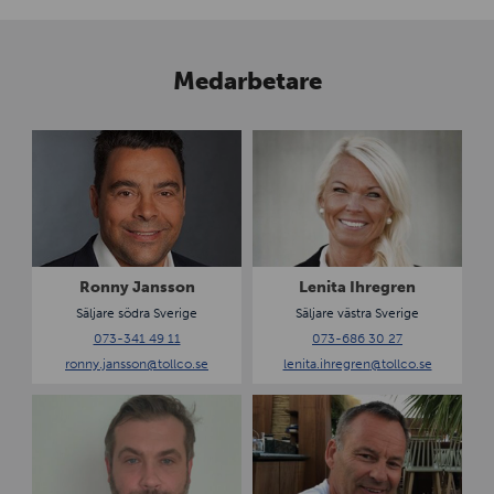
Medarbetare
R
L
o
e
n
n
n
i
y
t
J
a
a
I
Ronny Jansson
Lenita Ihregren
n
h
Säljare södra Sverige
Säljare västra Sverige
s
r
073-341 49 11
073-686 30 27
s
e
ronny.jansson
@tollco.se
lenita.ihregren
@tollco.se
o
g
n
r
P
J
e
a
a
n
t
n
r
L