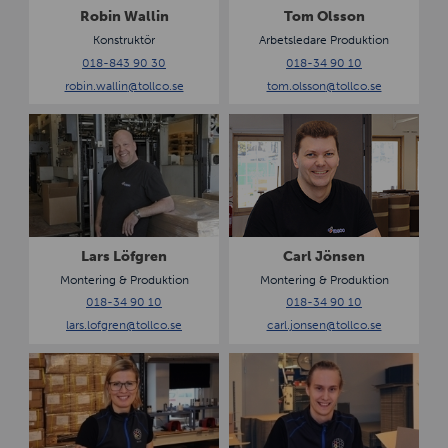
a
s
Robin Wallin
Tom Olsson
l
o
Konstruktör
Arbetsledare Produktion
l
n
018-843 90 30
018-34 90 10
i
robin.wallin
@tollco.se
tom.olsson
@tollco.se
n
L
C
a
a
r
r
s
l
L
J
ö
ö
f
n
Lars Löfgren
Carl Jönsen
g
s
Montering & Produktion
Montering & Produktion
r
e
018-34 90 10
018-34 90 10
e
n
lars.lofgren
@tollco.se
carl.jonsen
@tollco.se
n
M
V
a
i
d
k
e
t
l
o