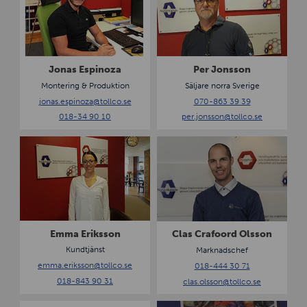
n
r
a
J
s
o
E
n
s
s
Jonas Espinoza
Per Jonsson
p
s
Montering & Produktion
Säljare norra Sverige
i
o
jonas.espinoza
@tollco.se
070-863 39 39
n
n
018-34 90 10
per.jonsson
@tollco.se
o
z
E
C
a
m
l
m
a
a
s
E
C
r
r
i
a
Emma Eriksson
Clas Crafoord Olsson
k
f
Kundtjänst
Marknadschef
s
o
emma.eriksson@tollco.se
018-444 30 71
s
o
018-843 90 31
clas.olsson
@tollco.se
o
r
n
d
E
T