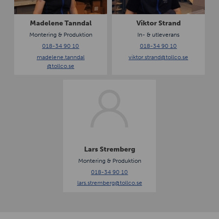
e
r
n
S
Madelene Tanndal
Viktor Strand
e
t
Montering & Produktion
In- & utleverans
T
r
018-34 90 10
018-34 90 10
a
a
madelene.tanndal
viktor.strand
@tollco.se
n
n
@tollco.se
n
d
d
L
a
a
l
r
s
S
t
r
Lars Stremberg
e
Montering & Produktion
m
018-34 90 10
b
lars.stremberg
@tollco.se
e
r
g