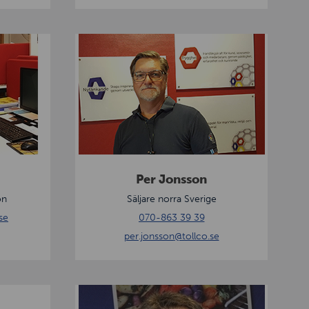
P
e
r
J
o
n
s
s
Per Jonsson
o
on
Säljare norra Sverige
n
se
070-863 39 39
per.jonsson
@tollco.se
T