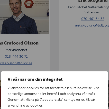
Erik Skoglund
r
i
Produktchef Vattenfelsbry
Vattenlarm
k
070-461 34 38
S
erik.skoglund
@tollco.
k
o
g
as Crafoord Olsson
l
Marknadschef
u
018-444 30 71
n
clas.olsson
@tollco.se
d
Vi värnar om din integritet
A
Vi använder cookies för att förbättra din surfupplevelse, visa
n
personliga annonser eller innehåll och analysera vår trafik.
g
Genom att klicka på "Acceptera alla" samtycker du till vår
e
användning av cookies.