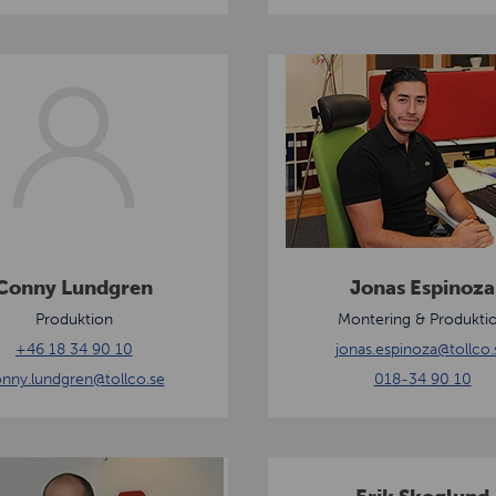
k
i
J
o
n
a
s
E
s
p
Conny Lundgren
Jonas Espinoza
i
Produktion
Montering & Produkti
n
+46 18 34 90 10
jonas.espinoza
@tollco.
o
nny.lundgren
@tollco.se
018-34 90 10
z
a
E