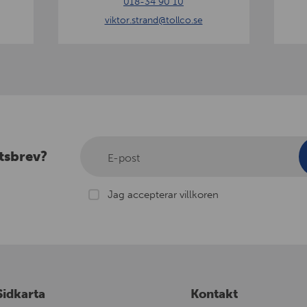
018-34 90 10
n
e
viktor.strand
@tollco.se
d
r
g
tsbrev?
E-post
Jag accepterar villkoren
Sidkarta
Kontakt