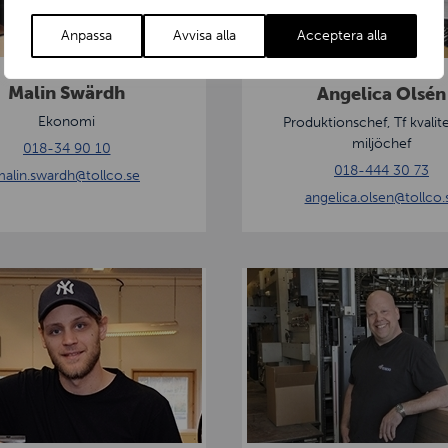
l
i
Anpassa
Avvisa alla
Acceptera alla
c
a
Malin Swärdh
Angelica Olsén
O
Ekonomi
Produktionschef, Tf kvalit
l
miljöchef
018-34 90 10
s
018-444 30 73
alin.swardh
@tollco.se
é
angelica.olsen
@tollco.
n
L
a
r
s
L
ö
f