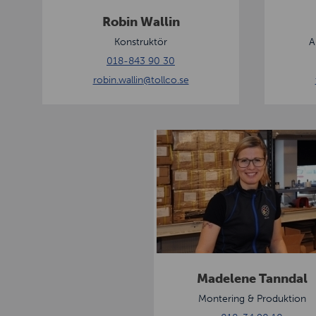
l
o
Robin Wallin
l
n
Konstruktör
A
i
018-843 90 30
n
robin.wallin
@tollco.se
M
a
d
e
l
e
n
e
Madelene Tanndal
T
Montering & Produktion
a