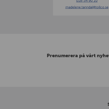
018-34 90 10
n
madelene.tanndal
@tollco.se
n
d
a
l
Prenumerera på vårt nyhe