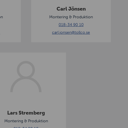
s
Carl Jönsen
e
on
Montering & Produktion
n
018-34 90 10
e
carl.jonsen
@tollco.se
Lars Stremberg
Montering & Produktion