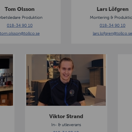
g
Tom Olsson
Lars Löfgren
r
rbetsledare Produktion
Montering & Produkti
e
018-34 90 10
018-34 90 10
n
tom.olsson
@tollco.se
lars.lofgren
@tollco.s
V
L
i
a
k
r
t
s
o
S
r
t
S
r
t
e
Viktor Strand
r
m
In- & utleverans
a
b