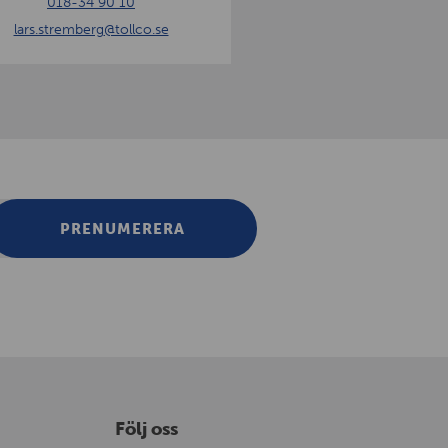
018-34 90 10
lars.stremberg
@tollco.se
PRENUMERERA
Följ oss