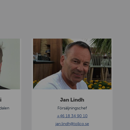
J
a
n
L
i
n
d
h
i
Jan Lindh
dalen
Försäljningschef
+46 18 34 90 10
jan.lindh
@tollco.se