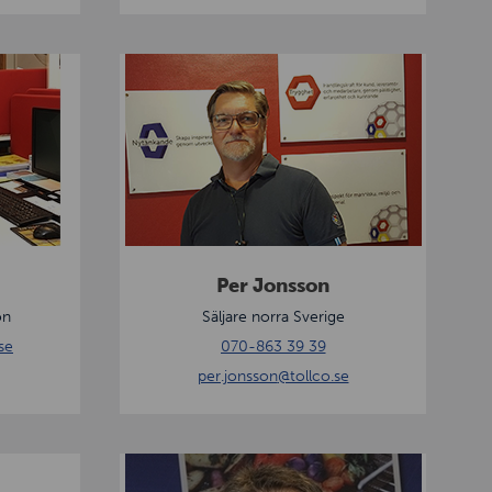
P
e
r
J
o
n
s
s
Per Jonsson
o
on
Säljare norra Sverige
n
se
070-863 39 39
per.jonsson
@tollco.se
T