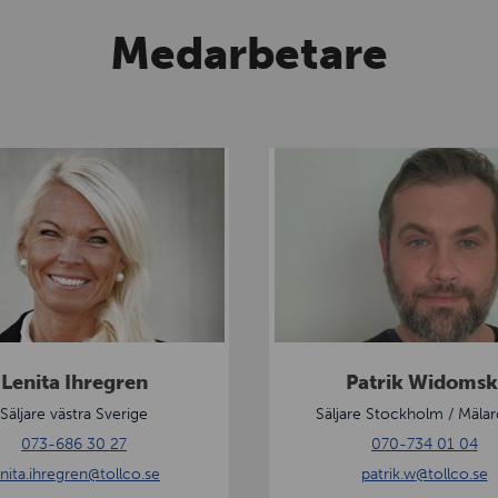
Medarbetare
P
a
t
r
i
k
W
i
Lenita Ihregren
Patrik Widomsk
d
Säljare västra Sverige
Säljare Stockholm / Mälar
o
073-686 30 27
070-734 01 04
m
enita.ihregren
@tollco.se
patrik.w
@tollco.se
s