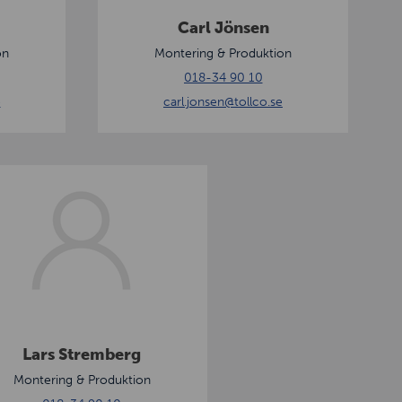
s
Carl Jönsen
e
on
Montering & Produktion
n
018-34 90 10
e
carl.jonsen
@tollco.se
Lars Stremberg
Montering & Produktion