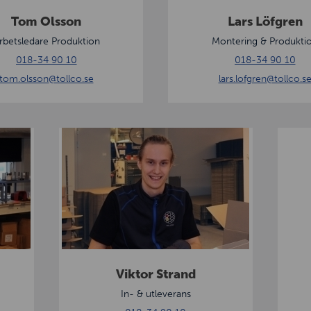
g
Tom Olsson
Lars Löfgren
r
rbetsledare Produktion
Montering & Produkti
e
018-34 90 10
018-34 90 10
n
tom.olsson
@tollco.se
lars.lofgren
@tollco.s
V
L
i
a
k
r
t
s
o
S
r
t
S
r
t
e
Viktor Strand
r
m
In- & utleverans
a
b