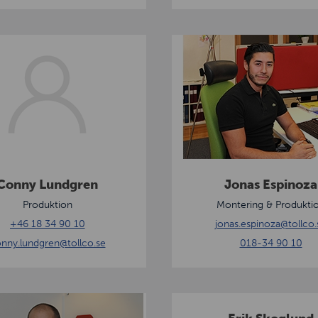
k
i
J
o
n
a
s
E
s
p
Conny Lundgren
Jonas Espinoza
i
Produktion
Montering & Produkti
n
+46 18 34 90 10
jonas.espinoza
@tollco.
o
nny.lundgren
@tollco.se
018-34 90 10
z
a
E