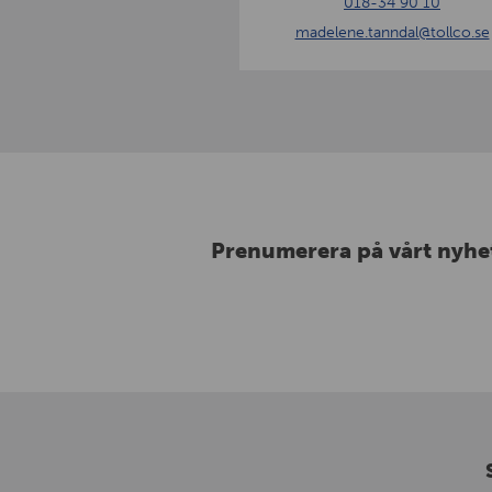
018-34 90 10
n
madelene.tanndal
@tollco.se
n
d
a
l
Prenumerera på vårt nyhe