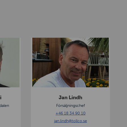
J
a
n
L
i
n
d
h
i
Jan Lindh
dalen
Försäljningschef
+46 18 34 90 10
jan.lindh
@tollco.se