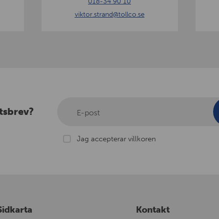
018-34 90 10
n
e
viktor.strand
@tollco.se
d
r
g
tsbrev?
E-post
Jag accepterar villkoren
Sidkarta
Kontakt