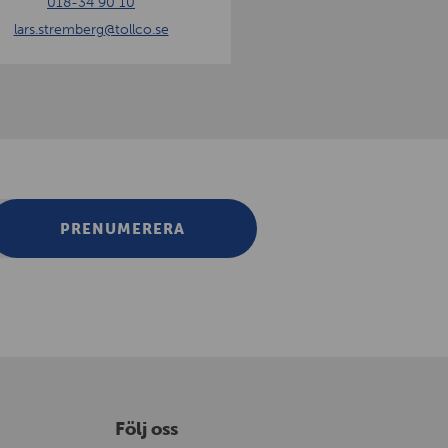
018-34 90 10
lars.stremberg
@tollco.se
PRENUMERERA
Följ oss