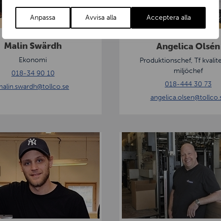
l
i
Anpassa
Avvisa alla
Acceptera alla
c
a
Malin Swärdh
Angelica Olsén
O
Ekonomi
Produktionschef, Tf kvalit
l
miljöchef
018-34 90 10
s
018-444 30 73
alin.swardh
@tollco.se
é
angelica.olsen
@tollco.
n
L
a
r
s
L
ö
f