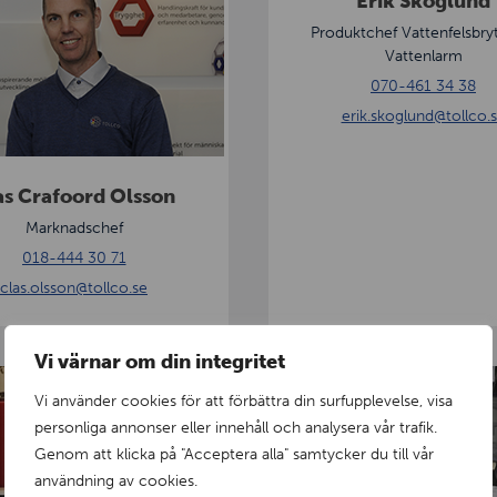
Erik Skoglund
r
i
Produktchef Vattenfelsbry
Vattenlarm
k
070-461 34 38
S
erik.skoglund
@tollco.
k
o
g
as Crafoord Olsson
l
Marknadschef
u
018-444 30 71
n
clas.olsson
@tollco.se
d
Vi värnar om din integritet
A
Vi använder cookies för att förbättra din surfupplevelse, visa
n
personliga annonser eller innehåll och analysera vår trafik.
g
Genom att klicka på "Acceptera alla" samtycker du till vår
e
användning av cookies.