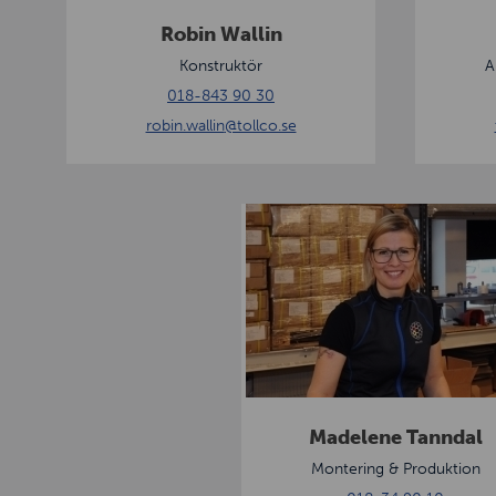
l
o
Robin Wallin
l
n
Konstruktör
A
i
018-843 90 30
n
robin.wallin
@tollco.se
M
a
d
e
l
e
n
e
Madelene Tanndal
T
Montering & Produktion
a