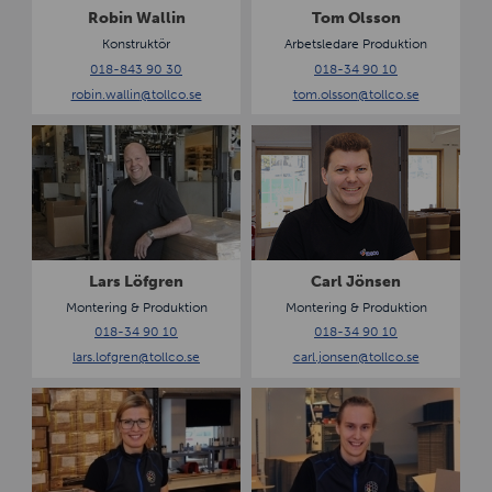
a
s
Robin Wallin
Tom Olsson
l
o
Konstruktör
Arbetsledare Produktion
l
n
018-843 90 30
018-34 90 10
i
robin.wallin
@tollco.se
tom.olsson
@tollco.se
n
L
C
a
a
r
r
s
l
L
J
ö
ö
f
n
Lars Löfgren
Carl Jönsen
g
s
Montering & Produktion
Montering & Produktion
r
e
018-34 90 10
018-34 90 10
e
n
lars.lofgren
@tollco.se
carl.jonsen
@tollco.se
n
M
V
a
i
d
k
e
t
l
o