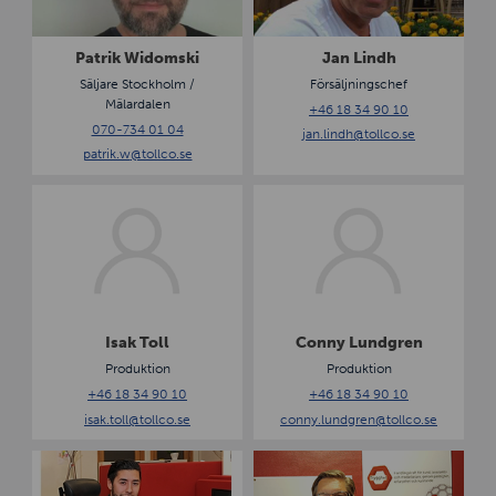
i
i
k
n
W
d
Patrik Widomski
Jan Lindh
i
h
Säljare Stockholm /
Försäljningschef
d
Mälardalen
+46 18 34 90 10
o
070-734 01 04
jan.lindh
@tollco.se
m
patrik.w
@tollco.se
s
k
I
C
i
s
o
a
n
k
n
T
y
o
L
l
u
Isak Toll
Conny Lundgren
l
n
Produktion
Produktion
d
+46 18 34 90 10
+46 18 34 90 10
g
isak.toll
@tollco.se
conny.lundgren
@tollco.se
r
e
J
P
n
o
e