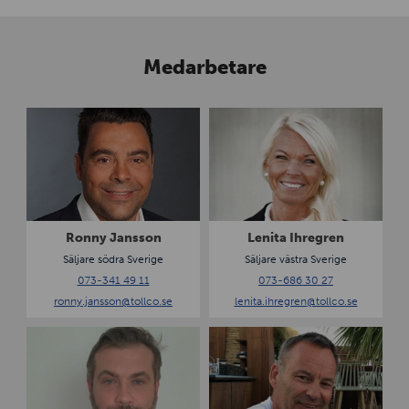
Medarbetare
R
L
o
e
n
n
n
i
y
t
J
a
a
I
Ronny Jansson
Lenita Ihregren
n
h
Säljare södra Sverige
Säljare västra Sverige
s
r
073-341 49 11
073-686 30 27
s
e
ronny.jansson
@tollco.se
lenita.ihregren
@tollco.se
o
g
n
r
P
J
e
a
a
n
t
n
r
L