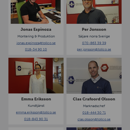
n
r
a
J
s
o
E
n
s
s
Jonas Espinoza
Per Jonsson
p
s
Montering & Produktion
Säljare norra Sverige
i
o
jonas.espinoza
@tollco.se
070-863 39 39
n
n
018-34 90 10
per.jonsson
@tollco.se
o
z
E
C
a
m
l
m
a
a
s
E
C
r
r
i
a
Emma Eriksson
Clas Crafoord Olsson
k
f
Kundtjänst
Marknadschef
s
o
emma.eriksson@tollco.se
018-444 30 71
s
o
018-843 90 31
clas.olsson
@tollco.se
o
r
n
d
E
T