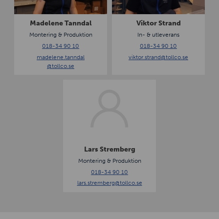
e
r
n
S
Madelene Tanndal
Viktor Strand
e
t
Montering & Produktion
In- & utleverans
T
r
018-34 90 10
018-34 90 10
a
a
madelene.tanndal
viktor.strand
@tollco.se
n
n
@tollco.se
n
d
d
L
a
a
l
r
s
S
t
r
Lars Stremberg
e
Montering & Produktion
m
018-34 90 10
b
lars.stremberg
@tollco.se
e
r
g