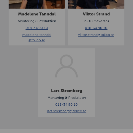
e
r
n
S
Madelene Tanndal
Viktor Strand
e
t
Montering & Produktion
In- & utleverans
T
r
018-34 90 10
018-34 90 10
a
a
madelene.tanndal
viktor.strand
@tollco.se
n
n
@tollco.se
n
d
d
L
a
a
l
r
s
S
t
r
Lars Stremberg
e
Montering & Produktion
m
018-34 90 10
b
lars.stremberg
@tollco.se
e
r
g