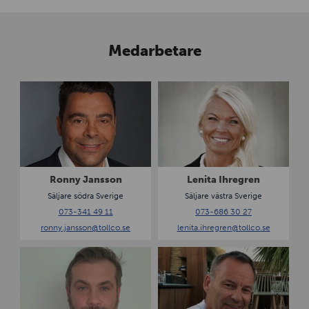
Medarbetare
R
L
o
e
n
n
n
i
y
t
J
a
a
I
Ronny Jansson
Lenita Ihregren
n
h
Säljare södra Sverige
Säljare västra Sverige
s
r
073-341 49 11
073-686 30 27
s
e
ronny.jansson
@tollco.se
lenita.ihregren
@tollco.se
o
g
n
r
P
J
e
a
a
n
t
n
r
L