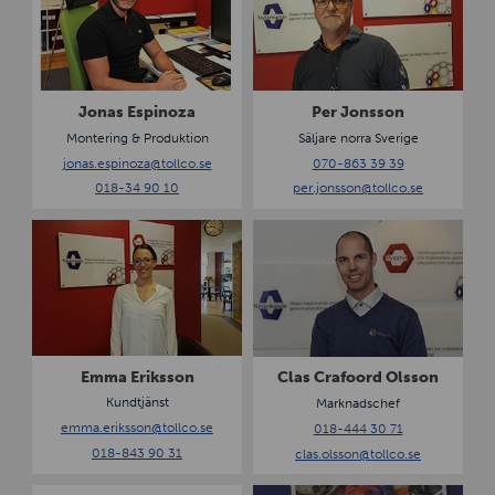
n
r
a
J
s
o
E
n
s
s
Jonas Espinoza
Per Jonsson
p
s
Montering & Produktion
Säljare norra Sverige
i
o
jonas.espinoza
@tollco.se
070-863 39 39
n
n
018-34 90 10
per.jonsson
@tollco.se
o
z
E
C
a
m
l
m
a
a
s
E
C
r
r
i
a
Emma Eriksson
Clas Crafoord Olsson
k
f
Kundtjänst
Marknadschef
s
o
emma.eriksson@tollco.se
018-444 30 71
s
o
018-843 90 31
clas.olsson
@tollco.se
o
r
n
d
E
T