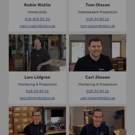
a
s
Robin Wallin
Tom Olsson
l
o
Konstruktör
Arbetsledare Produktion
l
n
018-843 90 30
018-34 90 10
i
robin.wallin
@tollco.se
tom.olsson
@tollco.se
n
L
C
a
a
r
r
s
l
L
J
ö
ö
f
n
Lars Löfgren
Carl Jönsen
g
s
Montering & Produktion
Montering & Produktion
r
e
018-34 90 10
018-34 90 10
e
n
lars.lofgren
@tollco.se
carl.jonsen
@tollco.se
n
M
V
a
i
d
k
e
t
l
o