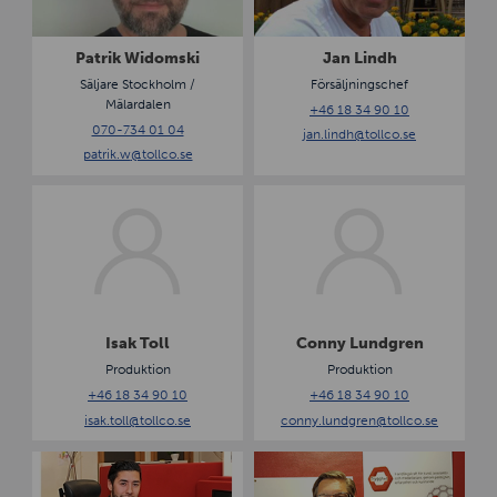
i
i
k
n
W
d
Patrik Widomski
Jan Lindh
i
h
Säljare Stockholm /
Försäljningschef
d
Mälardalen
+46 18 34 90 10
o
070-734 01 04
jan.lindh
@tollco.se
m
patrik.w
@tollco.se
s
k
I
C
i
s
o
a
n
k
n
T
y
o
L
l
u
Isak Toll
Conny Lundgren
l
n
Produktion
Produktion
d
+46 18 34 90 10
+46 18 34 90 10
g
isak.toll
@tollco.se
conny.lundgren
@tollco.se
r
e
J
P
n
o
e