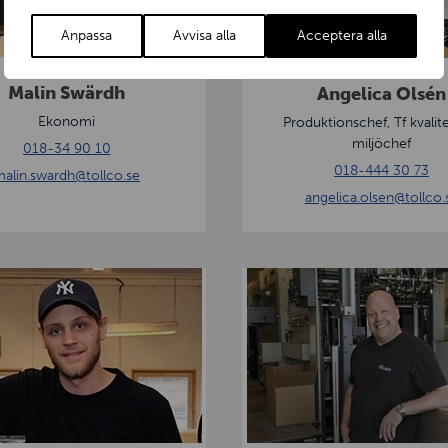
l
i
Anpassa
Avvisa alla
Acceptera alla
c
a
Malin Swärdh
Angelica Olsén
O
Ekonomi
Produktionschef, Tf kvalit
l
miljöchef
018-34 90 10
s
018-444 30 73
alin.swardh
@tollco.se
é
angelica.olsen
@tollco.
n
L
a
r
s
L
ö
f