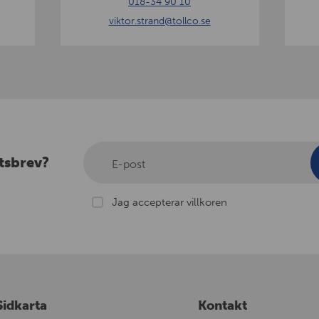
018-34 90 10
n
e
viktor.strand
@tollco.se
d
r
g
tsbrev?
E-post
Jag accepterar villkoren
Sidkarta
Kontakt