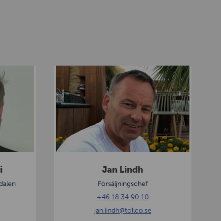
J
a
n
L
i
n
d
h
i
Jan Lindh
dalen
Försäljningschef
+46 18 34 90 10
jan.lindh
@tollco.se