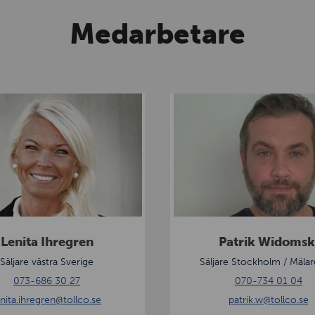
Medarbetare
P
a
t
r
i
k
W
i
Lenita Ihregren
Patrik Widomsk
d
Säljare västra Sverige
Säljare Stockholm / Mälar
o
073-686 30 27
070-734 01 04
m
enita.ihregren
@tollco.se
patrik.w
@tollco.se
s