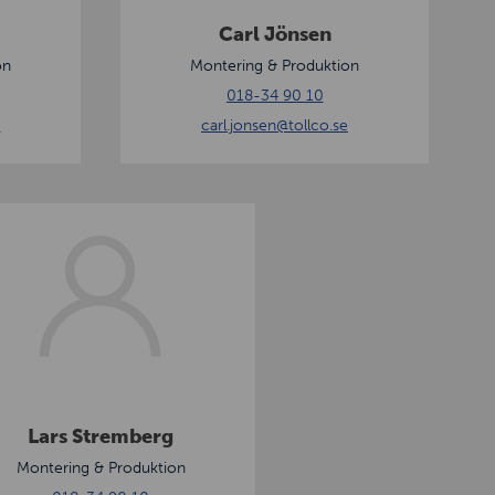
s
Carl Jönsen
e
on
Montering & Produktion
n
018-34 90 10
e
carl.jonsen
@tollco.se
Lars Stremberg
Montering & Produktion