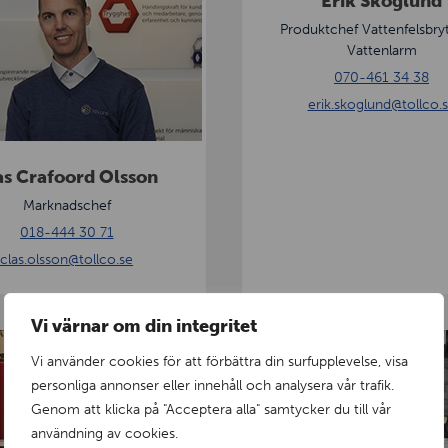
Erik Skoglund
r
i
Produktchef Vattenfelsbry
Vattenlarm
k
070-461 34 38
S
erik.skoglund
@tollco.
k
o
g
as Crafoord Olsson
l
Marknadschef
u
018-444 30 71
n
clas.olsson
@tollco.se
d
Vi värnar om din integritet
A
Vi använder cookies för att förbättra din surfupplevelse, visa
n
personliga annonser eller innehåll och analysera vår trafik.
g
Genom att klicka på "Acceptera alla" samtycker du till vår
e
användning av cookies.