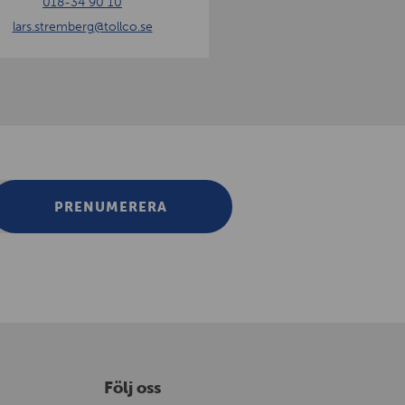
018-34 90 10
lars.stremberg
@tollco.se
PRENUMERERA
Följ oss