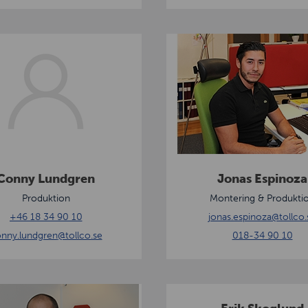
k
i
J
o
n
a
s
E
s
p
Conny Lundgren
Jonas Espinoza
i
Produktion
Montering & Produkti
n
+46 18 34 90 10
jonas.espinoza
@tollco.
o
nny.lundgren
@tollco.se
018-34 90 10
z
a
E