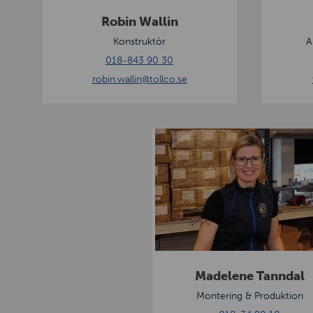
l
o
Robin Wallin
l
n
Konstruktör
A
i
018-843 90 30
n
robin.wallin
@tollco.se
M
a
d
e
l
e
n
e
Madelene Tanndal
T
Montering & Produktion
a