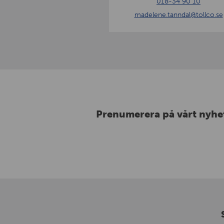
018-34 90 10
n
madelene.tanndal
@tollco.se
n
d
a
l
Prenumerera på vårt nyhe