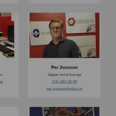
P
e
r
J
o
n
s
s
Per Jonsson
o
on
Säljare norra Sverige
n
se
070-863 39 39
per.jonsson
@tollco.se
T