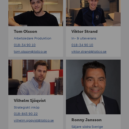
n
m
k
O
t
l
o
s
r
s
S
Tom Olsson
Viktor Strand
o
t
Arbetsledare Produktion
In- & utleverans
n
r
018-34 90 10
018-34 90 10
a
tom.olsson
@tollco.se
viktor.strand
@tollco.se
n
d
V
R
i
o
l
n
h
n
e
y
l
J
m
a
Vilhelm Sjöqvist
S
n
Strategiskt inköp
j
s
018-843 90 22
ö
s
Ronny Jansson
vilhelm.sjoqvist
@tollco.se
q
o
Säljare södra Sverige
v
n