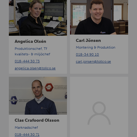
n
a
g
r
e
l
l
J
i
ö
c
n
Carl Jönsen
Angelica Olsén
a
s
Montering & Produktion
Produktionschef, Tf
O
e
kvalitets- & miljöchef
018-34 90 10
l
n
018-444 30 73
carl.jonsen
@tollco.se
s
angelica.olsen
@tollco.se
é
n
C
C
l
o
a
n
s
n
C
y
r
L
a
u
Clas Crafoord Olsson
f
n
Marknadschef
o
d
018-444 30 71