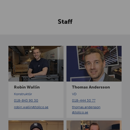
Staff
R
T
o
h
b
o
i
m
n
a
W
s
a
A
Robin Wallin
Thomas Andersson
l
n
Konstruktör
VD
l
d
018-843 90 30
018-444 30 77
i
e
robin.wallin
@tollco.se
thomas.andersson
n
r
@tollco.se
s
s
T
V
o
o
i