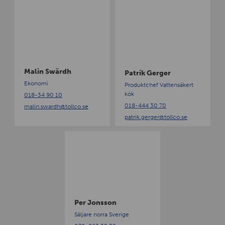
M
P
a
a
l
t
i
r
n
i
S
k
w
G
Malin Swärdh
Patrik Gerger
ä
e
Ekonomi
Produktchef Vattensäkert
r
r
kök
018-34 90 10
d
g
018-444 30 70
malin.swardh
@tollco.se
h
e
patrik.gerger
@tollco.se
r
P
e
r
J
o
n
s
Per Jonsson
s
Säljare norra Sverige
o