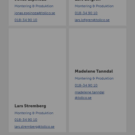
p
g
Montering & Produktion
Montering & Produktion
i
r
jonas.espinoza
@tollco.se
018-34 90 10
n
e
018-34 90 10
lars.lofgren
@tollco.se
o
n
z
L
M
a
a
a
r
d
s
e
S
l
t
e
r
n
Madelene Tanndal
e
e
Montering & Produktion
m
T
018-34 90 10
b
a
madelene.tanndal
e
n
@tollco.se
r
n
Lars Stremberg
g
d
a
Montering & Produktion
l
018-34 90 10
lars.stremberg
@tollco.se