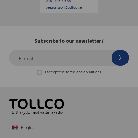
070-863 39 39
n
per.jonsson
@tollco.se
Subscribe to our newsletter?
E-mail
I accept the terms and conditions