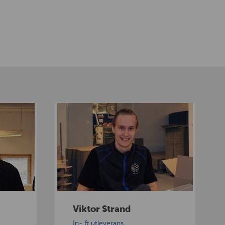
V
i
k
t
o
r
S
t
Viktor Strand
r
In- & utleverans