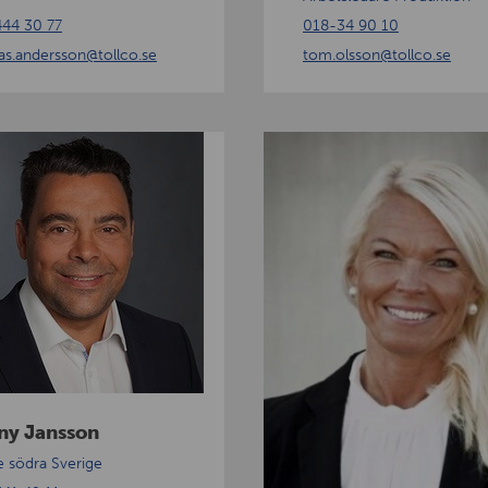
44 30 77
018-34 90 10
s.andersson
@tollco.se
tom.olsson
@tollco.se
L
e
n
i
t
a
I
h
r
e
ny Jansson
g
re södra Sverige
r