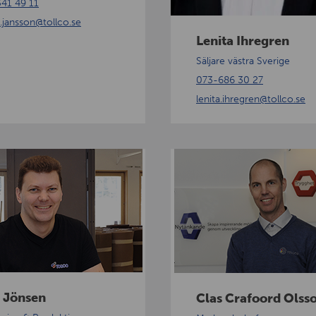
41 49 11
e
.jansson
@tollco.se
n
Lenita Ihregren
Säljare västra Sverige
073-686 30 27
lenita.ihregren
@tollco.se
C
l
a
s
C
r
a
f
l Jönsen
Clas Crafoord Olss
o