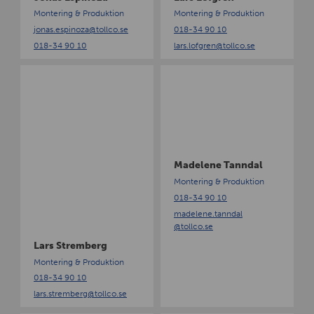
p
g
Montering & Produktion
Montering & Produktion
i
r
jonas.espinoza
@tollco.se
018-34 90 10
n
e
018-34 90 10
lars.lofgren
@tollco.se
o
n
z
L
M
a
a
a
r
d
s
e
S
l
t
e
r
n
Madelene Tanndal
e
e
Montering & Produktion
m
T
018-34 90 10
b
a
madelene.tanndal
e
n
@tollco.se
r
n
Lars Stremberg
g
d
a
Montering & Produktion
l
018-34 90 10
lars.stremberg
@tollco.se