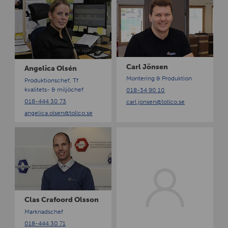
n
a
g
r
e
l
l
J
i
ö
c
n
Carl Jönsen
Angelica Olsén
a
s
Montering & Produktion
Produktionschef, Tf
O
e
kvalitets- & miljöchef
018-34 90 10
l
n
018-444 30 73
carl.jonsen
@tollco.se
s
angelica.olsen
@tollco.se
é
n
C
C
l
o
a
n
s
n
C
y
r
L
a
u
Clas Crafoord Olsson
f
n
Marknadschef
o
d
018-444 30 71
o
g