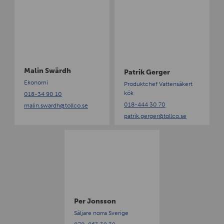
M
P
a
a
l
t
i
r
n
i
S
k
w
G
Malin Swärdh
Patrik Gerger
ä
e
Ekonomi
Produktchef Vattensäkert
r
r
kök
018-34 90 10
d
g
018-444 30 70
malin.swardh
@tollco.se
h
e
patrik.gerger
@tollco.se
r
P
e
r
J
o
n
s
Per Jonsson
s
Säljare norra Sverige
o