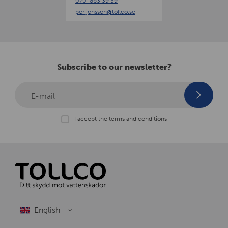
070-863 39 39
n
per.jonsson
@tollco.se
Subscribe to our newsletter?
E-mail
I accept the terms and conditions