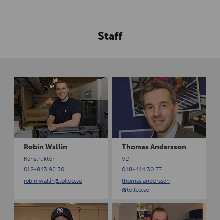
Staff
R
T
o
h
b
o
i
m
n
a
W
s
a
A
Robin Wallin
Thomas Andersson
l
n
Konstruktör
VD
l
d
018-843 90 30
018-444 30 77
i
e
robin.wallin
@tollco.se
thomas.andersson
n
r
@tollco.se
s
s
T
V
o
o
i