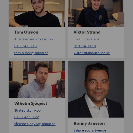
n
m
k
O
t
l
o
s
r
s
S
Tom Olsson
Viktor Strand
o
t
Arbetsledare Produktion
In- & utleverans
n
r
018-34 90 10
018-34 90 10
a
tom.olsson
@tollco.se
viktor.strand
@tollco.se
n
d
V
R
i
o
l
n
h
n
e
y
l
J
m
a
Vilhelm Sjöqvist
S
n
Strategiskt inköp
j
s
018-843 90 22
ö
s
Ronny Jansson
vilhelm.sjoqvist
@tollco.se
q
o
Säljare södra Sverige
v
n