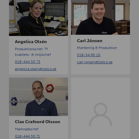
n
a
g
r
e
l
l
J
i
ö
c
n
Carl Jönsen
Angelica Olsén
a
s
Montering & Produktion
Produktionschef, Tf
O
e
kvalitets- & miljöchef
018-34 90 10
l
n
018-444 30 73
carl.jonsen
@tollco.se
s
angelica.olsen
@tollco.se
é
n
C
C
l
o
a
n
s
n
C
y
r
L
a
u
Clas Crafoord Olsson
f
n
Marknadschef
o
d
018-444 30 71
o
g