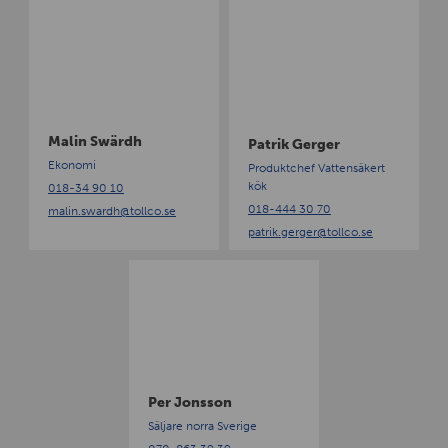
M
P
a
a
l
t
i
r
n
i
S
k
w
G
Malin Swärdh
Patrik Gerger
ä
e
Ekonomi
Produktchef Vattensäkert
r
r
kök
018-34 90 10
d
g
018-444 30 70
malin.swardh
@tollco.se
h
e
patrik.gerger
@tollco.se
r
P
e
r
J
o
n
s
Per Jonsson
s
Säljare norra Sverige
o