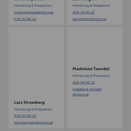
p
g
Montering & Produktion
Montering & Produktion
i
r
jonas.espinoza
@tollco.se
018-34 90 10
n
e
018-34 90 10
lars.lofgren
@tollco.se
o
n
z
L
M
a
a
a
r
d
s
e
S
l
t
e
r
n
Madelene Tanndal
e
e
Montering & Produktion
m
T
018-34 90 10
b
a
madelene.tanndal
e
n
@tollco.se
r
n
Lars Stremberg
g
d
a
Montering & Produktion
l
018-34 90 10
lars.stremberg
@tollco.se