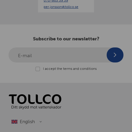
070-863 39 39
n
per.jonsson
@tollco.se
Subscribe to our newsletter?
E-mail
I accept the terms and conditions