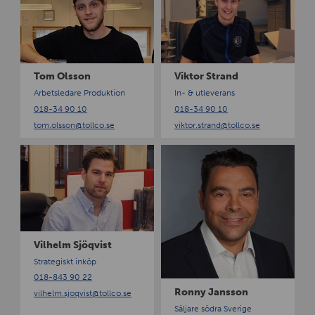
n
m
k
O
t
l
o
s
r
s
S
Tom Olsson
Viktor Strand
o
t
Arbetsledare Produktion
In- & utleverans
n
r
018-34 90 10
018-34 90 10
a
tom.olsson
@tollco.se
viktor.strand
@tollco.se
n
d
V
R
i
o
l
n
h
n
e
y
l
J
m
a
Vilhelm Sjöqvist
S
n
Strategiskt inköp
j
s
018-843 90 22
ö
s
Ronny Jansson
vilhelm.sjoqvist
@tollco.se
q
o
Säljare södra Sverige
v
n