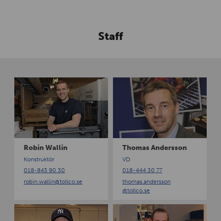
Staff
R
T
o
h
b
o
i
m
n
a
W
s
a
A
Robin Wallin
Thomas Andersson
l
n
Konstruktör
VD
l
d
018-843 90 30
018-444 30 77
i
e
robin.wallin
@tollco.se
thomas.andersson
n
r
@tollco.se
s
s
T
V
o
o
i