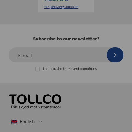
070-863 39 39
n
per.jonsson
@tollco.se
Subscribe to our newsletter?
E-mail
I accept the terms and conditions