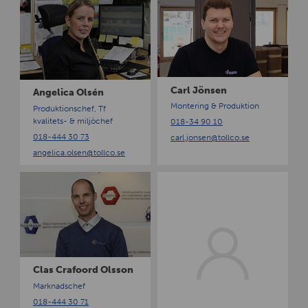
n
a
g
r
e
l
l
J
i
ö
c
n
Carl Jönsen
Angelica Olsén
a
s
Montering & Produktion
Produktionschef, Tf
O
e
kvalitets- & miljöchef
018-34 90 10
l
n
018-444 30 73
carl.jonsen
@tollco.se
s
angelica.olsen
@tollco.se
é
n
C
C
l
o
a
n
s
n
C
y
r
L
a
u
Clas Crafoord Olsson
f
n
Marknadschef
o
d
018-444 30 71
o
g