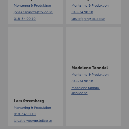
p
g
Montering & Produktion
Montering & Produktion
i
r
jonas.espinoza
@tollco.se
018-34 90 10
n
e
018-34 90 10
lars.lofgren
@tollco.se
o
n
z
L
M
a
a
a
r
d
s
e
S
l
t
e
r
n
Madelene Tanndal
e
e
Montering & Produktion
m
T
018-34 90 10
b
a
madelene.tanndal
e
n
@tollco.se
r
n
Lars Stremberg
g
d
a
Montering & Produktion
l
018-34 90 10
lars.stremberg
@tollco.se