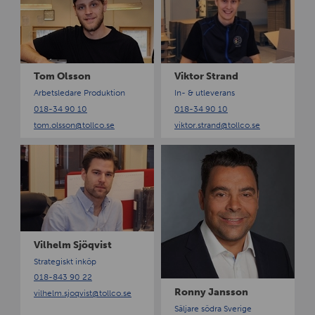
n
m
k
O
t
l
o
s
r
s
S
Tom Olsson
Viktor Strand
o
t
Arbetsledare Produktion
In- & utleverans
n
r
018-34 90 10
018-34 90 10
a
tom.olsson
@tollco.se
viktor.strand
@tollco.se
n
d
V
R
i
o
l
n
h
n
e
y
l
J
m
a
Vilhelm Sjöqvist
S
n
Strategiskt inköp
j
s
018-843 90 22
ö
s
Ronny Jansson
vilhelm.sjoqvist
@tollco.se
q
o
Säljare södra Sverige
v
n