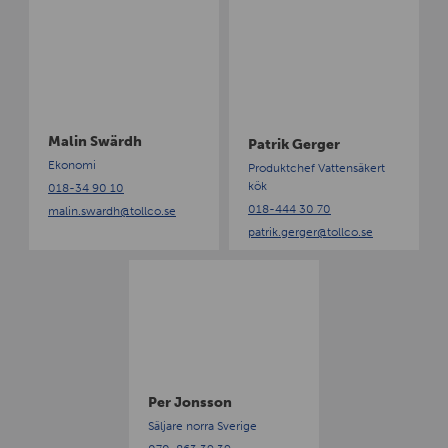
M
P
a
a
l
t
i
r
n
i
S
k
w
G
Malin Swärdh
Patrik Gerger
ä
e
Ekonomi
Produktchef Vattensäkert
r
r
kök
018-34 90 10
d
g
018-444 30 70
malin.swardh
@tollco.se
h
e
patrik.gerger
@tollco.se
r
P
e
r
J
o
n
s
Per Jonsson
s
Säljare norra Sverige
o