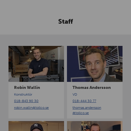
Staff
R
T
o
h
b
o
i
m
n
a
W
s
a
A
Robin Wallin
Thomas Andersson
l
n
Konstruktör
VD
l
d
018-843 90 30
018-444 30 77
i
e
robin.wallin
@tollco.se
thomas.andersson
n
r
@tollco.se
s
s
T
V
o
o
i