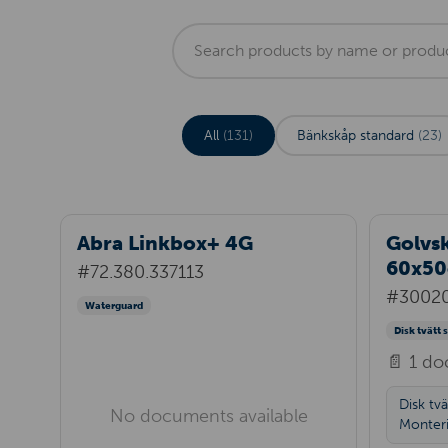
All
(131)
Bänkskåp standard
(23)
Abra Linkbox+ 4G
Golvsk
60x50
#72.380.337113
#3002
Waterguard
Disk tvätt 
📄 1 d
Disk tvä
No documents available
Monteri