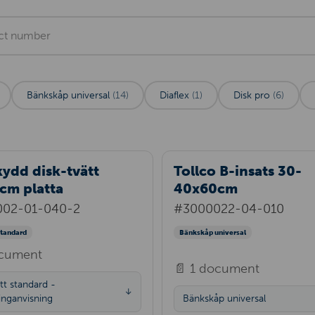
Bänkskåp universal
(14)
Diaflex
(1)
Disk pro
(6)
ydd disk-tvätt
Tollco B-insats 30-
cm platta
40x60cm
002-01-040-2
#3000022-04-010
standard
Bänkskåp universal
ocument
📄 1 document
tt standard -
↓
nganvisning
Bänkskåp universal