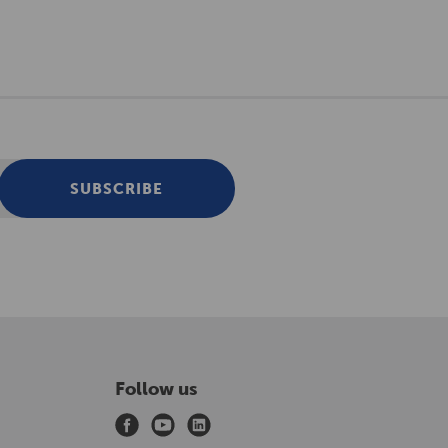
SUBSCRIBE
Follow us
f
y
l