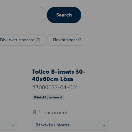
Search
Disk tvätt standard
(7)
Flextätningar
(7)
Golvskydd standar
Tollco B-insats 30-
40x60cm Lösa
#3000022-04-001
Bänkskåp universal
📄 1 document
Bänkskåp universal
↓
↓