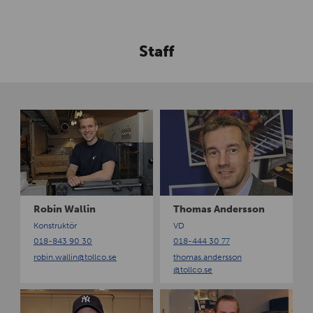
Staff
R
T
o
h
b
o
i
m
n
a
W
s
a
A
Robin Wallin
Thomas Andersson
l
n
Konstruktör
VD
l
d
018-843 90 30
018-444 30 77
i
e
robin.wallin
@tollco.se
thomas.andersson
n
r
@tollco.se
s
s
T
V
o
o
i