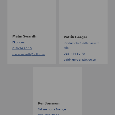
M
P
a
a
l
t
i
r
n
i
S
k
w
G
Malin Swärdh
Patrik Gerger
ä
e
Ekonomi
Produktchef Vattensäkert
r
r
kök
018-34 90 10
d
g
018-444 30 70
malin.swardh
@tollco.se
h
e
patrik.gerger
@tollco.se
r
P
e
r
J
o
n
s
Per Jonsson
s
Säljare norra Sverige
o