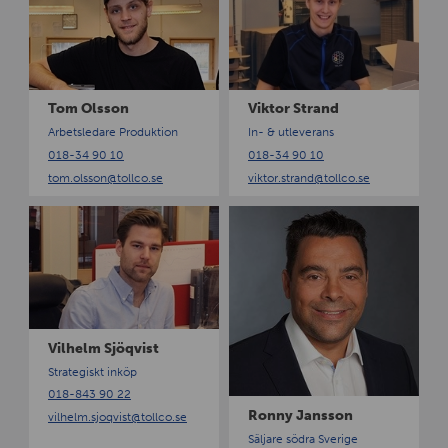
n
m
k
O
t
l
o
s
r
s
S
Tom Olsson
Viktor Strand
o
t
Arbetsledare Produktion
In- & utleverans
n
r
018-34 90 10
018-34 90 10
a
tom.olsson
@tollco.se
viktor.strand
@tollco.se
n
d
V
R
i
o
l
n
h
n
e
y
l
J
m
a
Vilhelm Sjöqvist
S
n
Strategiskt inköp
j
s
018-843 90 22
ö
s
Ronny Jansson
vilhelm.sjoqvist
@tollco.se
q
o
Säljare södra Sverige
v
n