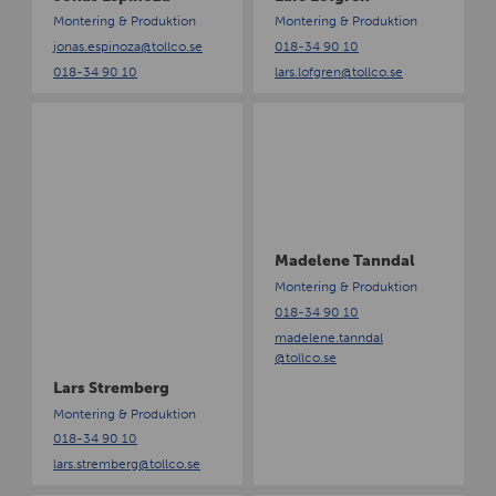
p
g
Montering & Produktion
Montering & Produktion
i
r
jonas.espinoza
@tollco.se
018-34 90 10
n
e
018-34 90 10
lars.lofgren
@tollco.se
o
n
z
L
M
a
a
a
r
d
s
e
S
l
t
e
r
n
Madelene Tanndal
e
e
Montering & Produktion
m
T
018-34 90 10
b
a
madelene.tanndal
e
n
@tollco.se
r
n
Lars Stremberg
g
d
a
Montering & Produktion
l
018-34 90 10
lars.stremberg
@tollco.se