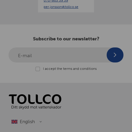
070-863 39 39
n
per.jonsson
@tollco.se
Subscribe to our newsletter?
E-mail
I accept the terms and conditions