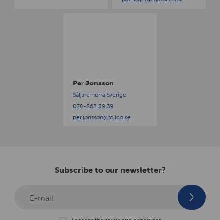
r
P
e
r
J
o
n
s
Per Jonsson
s
Säljare norra Sverige
o
070-863 39 39
n
per.jonsson
@tollco.se
Subscribe to our newsletter?
E-mail
I accept the terms and conditions