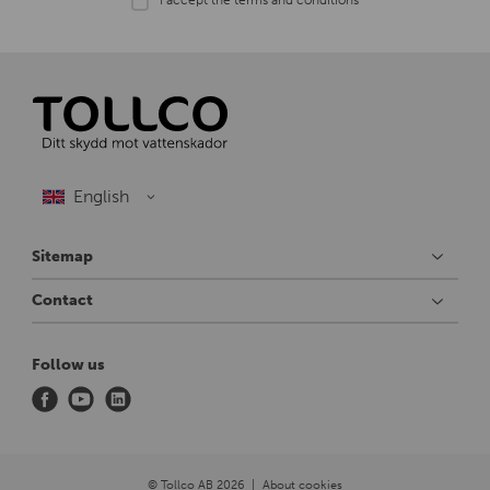
Sitemap
Contact
Follow us
f
y
l
a
o
i
c
u
n
e
t
k
© Tollco AB 2026
About cookies