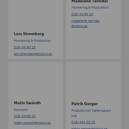
Madelene Tanndal
e
e
Montering & Produktion
m
T
018-34 90 10
b
a
madelene.tanndal
e
n
@tollco.se
r
n
Lars Stremberg
g
d
a
Montering & Produktion
l
018-34 90 10
lars.stremberg
@tollco.se
M
P
a
a
l
t
i
r
n
i
S
k
w
G
Malin Swärdh
Patrik Gerger
ä
e
Ekonomi
Produktchef Vattensäkert
r
r
kök
018-34 90 10
d
g
018-444 30 70
malin.swardh
@tollco.se
h
e
patrik.gerger
@tollco.se