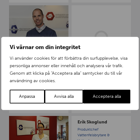
n
C
C
l
o
a
n
s
n
C
y
r
L
Vi värnar om din integritet
a
u
Clas Crafoord Olsson
f
n
Marknadschef
Vi använder cookies för att förbättra din surfupplevelse, visa
o
d
018-444 30 71
personliga annonser eller innehåll och analysera vår trafik.
o
g
clas.olsson
@tollco.se
Genom att klicka på "Acceptera alla" samtycker du till vår
r
r
d
e
användning av cookies.
Conny Lundgren
O
n
l
Produktion
Anpassa
Avvisa alla
Acceptera alla
s
+46 18 34 90 10
s
conny.lundgren
@tollco.se
o
E
E
n
Erik Skoglund
m
r
Produktchef
m
i
Vattenfelsbrytare &
a
k