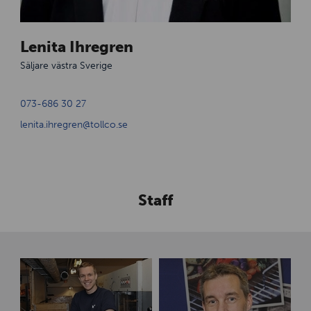
Lenita Ihregren
Säljare västra Sverige
073-686 30 27
lenita.ihregren@tollco.se
Staff
R
T
o
h
b
o
i
m