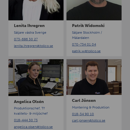
r
d
e
o
g
m
r
s
Lenita Ihregren
Patrik Widomski
e
k
n
i
Säljare västra Sverige
Säljare Stockholm /
Mälardalen
073-686 30 27
070-734 01 04
lenita.ihregren
@tollco.se
patrik.w
@tollco.se
A
C
n
a
g
r
e
l
l
J
i
ö
c
n
Carl Jönsen
Angelica Olsén
a
s
Montering & Produktion
Produktionschef, Tf
O
e
kvalitets- & miljöchef
018-34 90 10
l
n
018-444 30 73
carl.jonsen
@tollco.se
s
angelica.olsen
@tollco.se
é