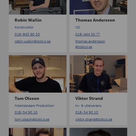
n
a
W
s
a
A
Robin Wallin
Thomas Andersson
l
n
Konstruktör
VD
l
d
018-843 90 30
018-444 30 77
i
e
robin.wallin
@tollco.se
thomas.andersson
n
r
@tollco.se
s
s
T
V
o
o
i
n
m
k
O
t
l
o
s
r
s
S
Tom Olsson
Viktor Strand
o
t
Arbetsledare Produktion
In- & utleverans
n
r
018-34 90 10
018-34 90 10
a
tom.olsson
@tollco.se
viktor.strand
@tollco.se
n
d
V
R