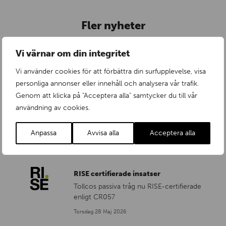
Fler nyheter
Vi värnar om din integritet
ALLA NYHETER
Vi använder cookies för att förbättra din surfupplevelse, visa
personliga annonser eller innehåll och analysera vår trafik.
Genom att klicka på "Acceptera alla" samtycker du till vår
En påminnelse från RISE
användning av cookies.
...
Fredag 3 Juli 2026
Anpassa
Avvisa alla
Acceptera alla
RISE certifierade insatser
Tollcos passiva tråg nu RISE-certifierade
enligt CR057
Torsdag 28 Maj 2026