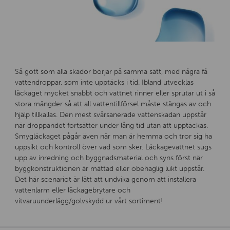
Så gott som alla skador börjar på samma sätt, med några få
vattendroppar, som inte upptäcks i tid. Ibland utvecklas
läckaget mycket snabbt och vattnet rinner eller sprutar ut i så
stora mängder så att all vattentillförsel måste stängas av och
hjälp tillkallas. Den mest svårsanerade vattenskadan uppstår
när droppandet fortsätter under lång tid utan att upptäckas.
Smygläckaget pågår även när man är hemma och tror sig ha
uppsikt och kontroll över vad som sker. Läckagevattnet sugs
upp av inredning och byggnadsmaterial och syns först när
byggkonstruktionen är mättad eller obehaglig lukt uppstår.
Det här scenariot är lätt att undvika genom att installera
vattenlarm eller läckagebrytare och
vitvaruunderlägg/golvskydd ur vårt sortiment!