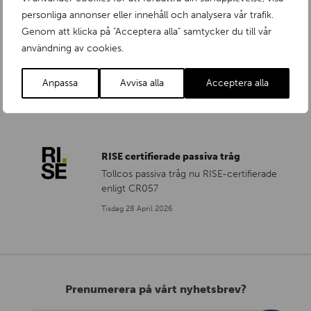
personliga annonser eller innehåll och analysera vår trafik.
Genom att klicka på "Acceptera alla" samtycker du till vår
RISE certifierade insatser
användning av cookies.
Tollcos passiva tråg nu RISE-certifierade
enligt CR057
Anpassa
Avvisa alla
Acceptera alla
Torsdag 28 Maj 2026
RISE certifierade passiva tråg
Tollcos passiva tråg nu RISE-certifierade
enligt CR057
Tisdag 28 April 2026
Prenumerera på vårt nyhetsbrev?