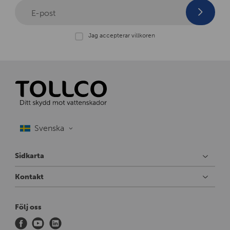
E-post
Jag accepterar villkoren
Sidkarta
Kontakt
Följ oss
f
y
l