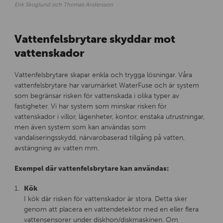
Erik Skoglund och Thomas Andersson
Vattenfelsbrytare skyddar mot
vattenskador
Vattenfelsbrytare skapar enkla och trygga lösningar. Våra
vattenfelsbrytare har varumärket WaterFuse och är system
som begränsar risken för vattenskada i olika typer av
fastigheter. Vi har system som minskar risken för
vattenskador i villor, lägenheter, kontor, enstaka utrustningar,
men även system som kan användas som
vandaliseringsskydd, närvarobaserad tillgång på vatten,
avstängning av vatten mm.
Exempel där vattenfelsbrytare kan användas:
Kök
I kök där risken för vattenskador är stora. Detta sker
genom att placera en vattendetektor med en eller flera
vattensensorer under diskhon/diskmaskinen. Om