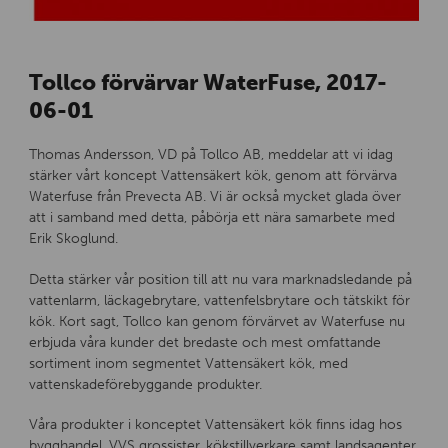
Tollco förvärvar WaterFuse, 2017-
06-01
Thomas Andersson, VD på Tollco AB, meddelar att vi idag
stärker vårt koncept Vattensäkert kök, genom att förvärva
Waterfuse från Prevecta AB. Vi är också mycket glada över
att i samband med detta, påbörja ett nära samarbete med
Erik Skoglund.
Detta stärker vår position till att nu vara marknadsledande på
vattenlarm, läckagebrytare, vattenfelsbrytare och tätskikt för
kök. Kort sagt, Tollco kan genom förvärvet av Waterfuse nu
erbjuda våra kunder det bredaste och mest omfattande
sortiment inom segmentet Vattensäkert kök, med
vattenskadeförebyggande produkter.
Våra produkter i konceptet Vattensäkert kök finns idag hos
bygghandel, VVS grossister, kökstillverkare samt landsagenter