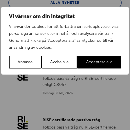
ALLA NYHETER
Vi värnar om din integritet
Vi använder cookies för att förbättra din surfupplevelse, visa
En påminnelse från RISE
personliga annonser eller innehåll och analysera vår trafik.
...
Genom att klicka på "Acceptera alla" samtycker du till vår
Fredag 3 Juli 2026
användning av cookies.
Anpassa
Avvisa alla
Acceptera alla
RISE certifierade insatser
Tollcos passiva tråg nu RISE-certifierade
enligt CR057
Torsdag 28 Maj 2026
RISE certifierade passiva tråg
Tollcos passiva tråg nu RISE-certifierade