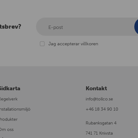
tsbrev?
E-post
Jag accepterar villkoren
Sidkarta
Kontakt
Regelverk
info@tollco.se
nstallationsmiljö
+46 18 34 90 10
Produkter
Rubanksgatan 4
Om oss
741 71 Knivsta