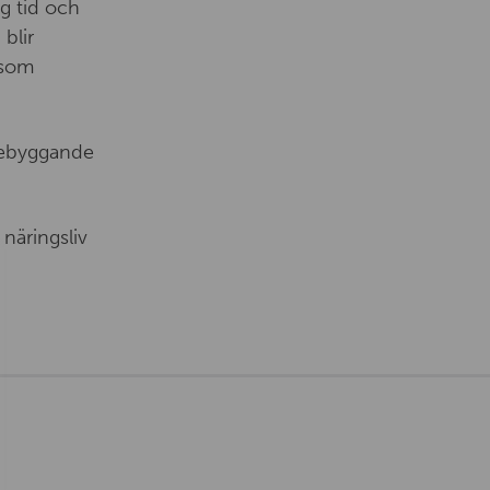
ng tid och
blir
 som
rebyggande
näringsliv