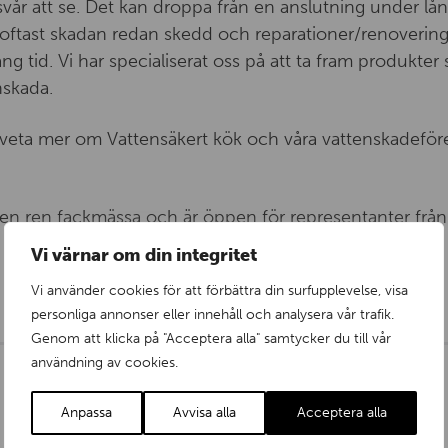
 svår att se. Det kan droppa från en anslutning under lå
oftast skadan redan skedd och reparationer/renovering 
 tid. Vi har specialiserat oss på att ta fram produkter
nskada.
 veta mer om Vattensäkert kök och våra vattenskadefö
en ren fackmässa och är öppen för representanter från 
Vi värnar om din integritet
Vi använder cookies för att förbättra din surfupplevelse, visa
personliga annonser eller innehåll och analysera vår trafik.
Genom att klicka på "Acceptera alla" samtycker du till vår
användning av cookies.
Anpassa
Avvisa alla
Acceptera alla