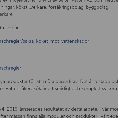
aret. Projektet har drivits av Säker Vatten AB och medv
ningar, kökstillverkare, försäkringsbolag, byggbolag,
erkare.
du se här.
nschregler/sakra-koket-mot-vattenskador
nschregler
 nya produkter för att möta dessa krav. Det är testade oc
m Vattensäkert kök är ett smidigt och komplett system f
2016, lanserades resultatet av detta arbete. I vår mo
fter mässan finns alla moduler och produkter i vårt ege