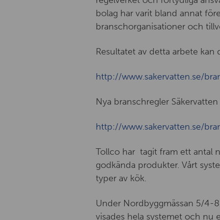
regelverket och förtydliga ansv
bolag har varit bland annat före
branschorganisationer och tillv
Resultatet av detta arbete kan 
http://www.sakervatten.se/bra
Nya branschregler Säkervatten
http://www.sakervatten.se/bra
Tollco har tagit fram ett antal
godkända produkter. Vårt syste
typer av kök.
Under Nordbyggmässan 5/4-8/4-
visades hela systemet och nu e