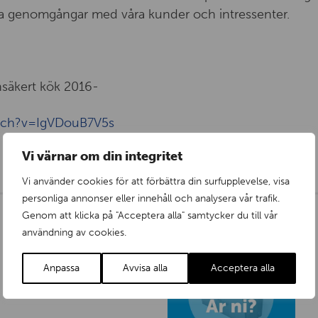
a genomgångar med våra kunder och intressenter.
nsäkert kök 2016-
tch?v=IgVDouB7V5s
Vi värnar om din integritet
Vi använder cookies för att förbättra din surfupplevelse, visa
personliga annonser eller innehåll och analysera vår trafik.
Genom att klicka på "Acceptera alla" samtycker du till vår
användning av cookies.
Anpassa
Avvisa alla
Acceptera alla