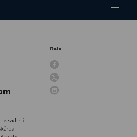
Dela
som
enskador i
skärpa