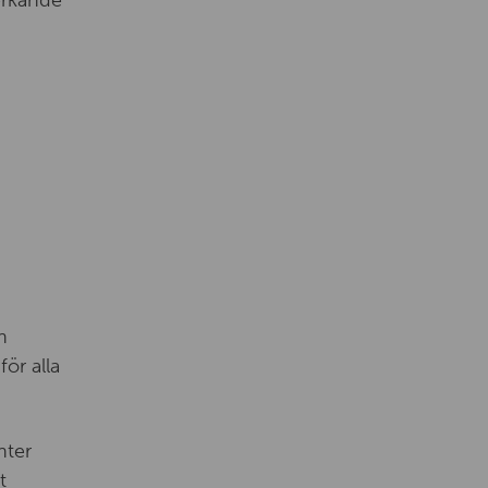
erkande
h
ör alla
nter
t