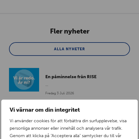
Fler nyheter
ALLA NYHETER
En påminnelse från RISE
...
Fredag 3 Juli 2026
Vi värnar om din integritet
Vi använder cookies för att förbättra din surfupplevelse, visa
RISE certifierade insatser
personliga annonser eller innehåll och analysera vår trafik.
Tollcos passiva tråg nu RISE-certifierade
Genom att klicka på "Acceptera alla" samtycker du till vår
enligt CR057