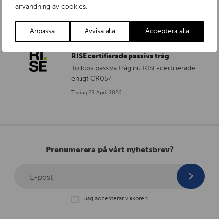
användning av cookies.
Torsdag 28 Maj 2026
Anpassa
Avvisa alla
Acceptera alla
RISE certifierade passiva tråg
Tollcos passiva tråg nu RISE-certifierade
enligt CR057
Tisdag 28 April 2026
Prenumerera på vårt nyhetsbrev?
E-post
Jag accepterar villkoren